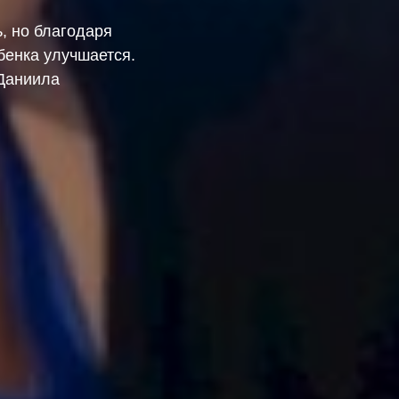
, но благодаря
бенка улучшается.
Даниила