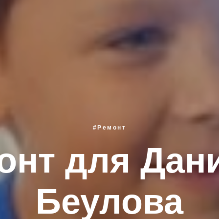
#Ремонт
онт для Дан
Беулова